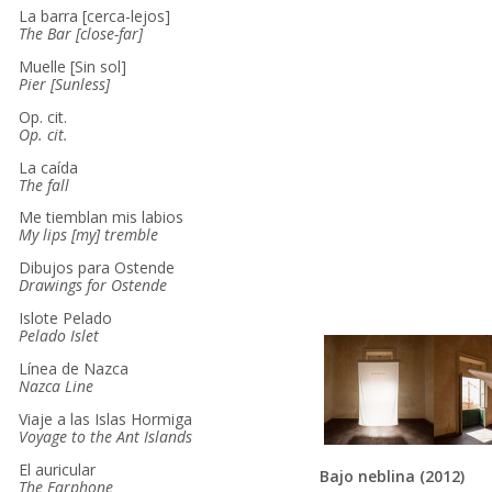
La barra [cerca-lejos]
The Bar [close-far]
Muelle [Sin sol]
Pier [Sunless]
Op. cit.
Op. cit.
La caída
The fall
Me tiemblan mis labios
My lips [my] tremble
Dibujos para Ostende
Drawings for Ostende
Islote Pelado
Pelado Islet
Línea de Nazca
Nazca Line
Viaje a las Islas Hormiga
Voyage to the Ant Islands
El auricular
Bajo neblina (2012)
The Earphone