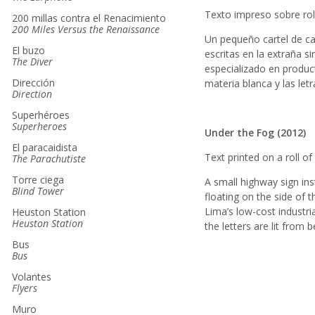
Texto impreso sobre roll
200 millas contra el Renacimiento
200 Miles Versus the Renaissance
Un pequeño cartel de car
El buzo
escritas en la extraña s
The Diver
especializado en product
Dirección
materia blanca y las let
Direction
Superhéroes
Superheroes
Under the Fog (2012)
El paracaidista
Text printed on a roll of 
The Parachutiste
Torre ciega
A small highway sign i
Blind Tower
floating on the side of 
Lima’s low-cost industri
Heuston Station
Heuston Station
the letters are lit from
Bus
Bus
Volantes
Flyers
Muro