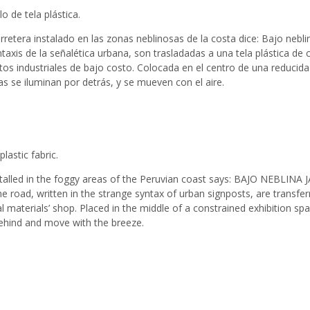
o de tela plástica.
retera instalado en las zonas neblinosas de la costa dice: Bajo nebli
intaxis de la señalética urbana, son trasladadas a una tela plástica 
os industriales de bajo costo. Colocada en el centro de una reducida 
ras se iluminan por detrás, y se mueven con el aire.
plastic fabric.
nstalled in the foggy areas of the Peruvian coast says: BAJO NEBL
the road, written in the strange syntax of urban signposts, are transfer
al materials’ shop. Placed in the middle of a constrained exhibition sp
 behind and move with the breeze.