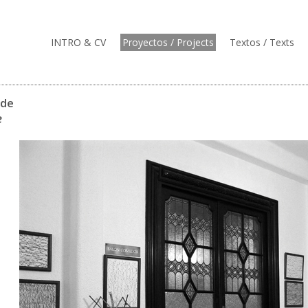
INTRO & CV
Proyectos / Projects
Textos / Texts
nde
e