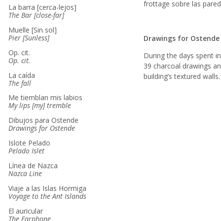
frottage sobre las parede
La barra [cerca-lejos]
The Bar [close-far]
Muelle [Sin sol]
Pier [Sunless]
Drawings for Ostende 
Op. cit.
During the days spent in
Op. cit.
39 charcoal drawings an
La caída
building’s textured walls.
The fall
Me tiemblan mis labios
My lips [my] tremble
Dibujos para Ostende
Drawings for Ostende
Islote Pelado
Pelado Islet
Línea de Nazca
Nazca Line
Viaje a las Islas Hormiga
Voyage to the Ant Islands
El auricular
The Earphone