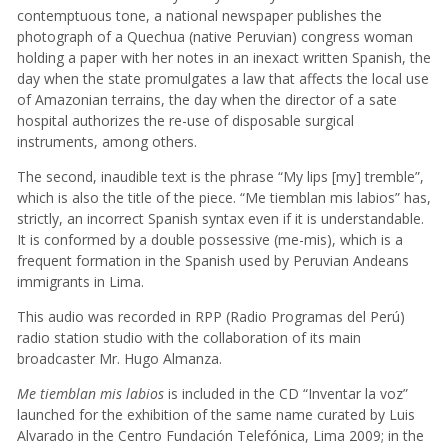
contemptuous tone, a national newspaper publishes the
photograph of a Quechua (native Peruvian) congress woman
holding a paper with her notes in an inexact written Spanish, the
day when the state promulgates a law that affects the local use
of Amazonian terrains, the day when the director of a sate
hospital authorizes the re-use of disposable surgical
instruments, among others.
The second, inaudible text is the phrase “My lips [my] tremble”,
which is also the title of the piece. “Me tiemblan mis labios” has,
strictly, an incorrect Spanish syntax even if it is understandable.
It is conformed by a double possessive (me-mis), which is a
frequent formation in the Spanish used by Peruvian Andeans
immigrants in Lima.
This audio was recorded in RPP (Radio Programas del Perú)
radio station studio with the collaboration of its main
broadcaster Mr. Hugo Almanza.
Me tiemblan mis labios
is included in the CD “Inventar la voz”
launched for the exhibition of the same name curated by Luis
Alvarado in the Centro Fundación Telefónica, Lima 2009; in the