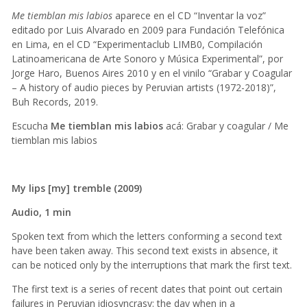
Me tiemblan mis labios
aparece en el CD “Inventar la voz”
editado por Luis Alvarado en 2009 para Fundación Telefónica
en Lima, en el CD “Experimentaclub LIMB0, Compilación
Latinoamericana de Arte Sonoro y Música Experimental”, por
Jorge Haro, Buenos Aires 2010 y en el vinilo “Grabar y Coagular
– A history of audio pieces by Peruvian artists (1972​-​2018)”,
Buh Records, 2019.
Escucha
Me tiemblan mis labios
acá:
Grabar y coagular / Me
tiemblan mis labios
My lips [my] tremble (2009)
Audio, 1 min
Spoken text from which the letters conforming a second text
have been taken away. This second text exists in absence, it
can be noticed only by the interruptions that mark the first text.
The first text is a series of recent dates that point out certain
failures in Peruvian idiosyncrasy: the day when in a