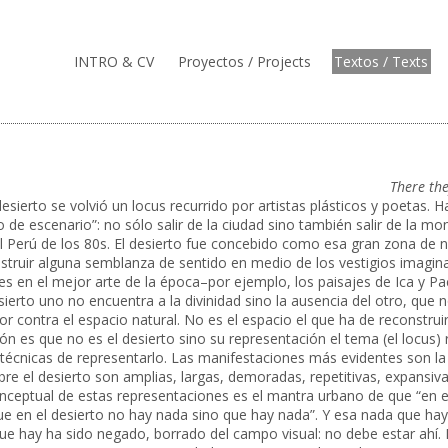
INTRO & CV
Proyectos / Projects
Textos / Texts
There the
 desierto se volvió un locus recurrido por artistas plásticos y poetas.
de escenario”: no sólo salir de la ciudad sino también salir de la mon
el Perú de los 80s. El desierto fue concebido como esa gran zona de n
truir alguna semblanza de sentido en medio de los vestigios imagin
 es en el mejor arte de la época–por ejemplo, los paisajes de Ica y P
sierto uno no encuentra a la divinidad sino la ausencia del otro, que
 contra el espacio natural. No es el espacio el que ha de reconstrui
es que no es el desierto sino su representación el tema (el locus) r
técnicas de representarlo. Las manifestaciones más evidentes son la b
bre el desierto son amplias, largas, demoradas, repetitivas, expansi
conceptual de estas representaciones es el mantra urbano de que “en e
e en el desierto no hay nada sino que hay nada”. Y esa nada que hay (l
que hay ha sido negado, borrado del campo visual: no debe estar ahí. L