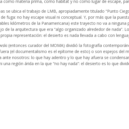
la como materia prima, como habitat y no como lugar de escape, paraís
eas se ubica el trabajo de LMB, apropiadamente titulado “Punto Cieg
o de fuga: no hay escape visual ni conceptual. Y, por más que la puesta
bles kilómetros de la Panamericana) este trayecto no va a ninguna p
ijo de la arquitectura que era “algo organizado alrededor de nada”. 
 propia representación: el desierto es nada llevada a cabo con lengua
ski (entonces curador del MOMA) dividió la fotografía contemporánea
fuera (el documentalismo es el epítome de esto) o son espejos del m
ra ante nosotros: lo que hay adentro y lo que hay afuera se condensan
i una región árida en la que “no hay nada”: el desierto es lo que divi