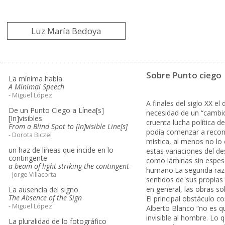
Luz María Bedoya
Sobre Punto ciego
La mínima habla
A Minimal Speech
- Miguel López
A finales del siglo XX el
De un Punto Ciego a Línea[s]
necesidad de un “cambio 
[In]visibles
cruenta lucha política d
From a Blind Spot to [In]visible Line[s]
podía comenzar a recons
- Dorota Biczel
mística, al menos no lo
un haz de líneas que incide en lo
estas variaciones del de
contingente
como láminas sin espesor
a beam of light striking the contingent
humano.La segunda razón 
- Jorge Villacorta
sentidos de sus propias 
en general, las obras so
La ausencia del signo
The Absence of the Sign
El principal obstáculo 
- Miguel López
Alberto Blanco “no es qu
invisible al hombre. Lo 
La pluralidad de lo fotográfico