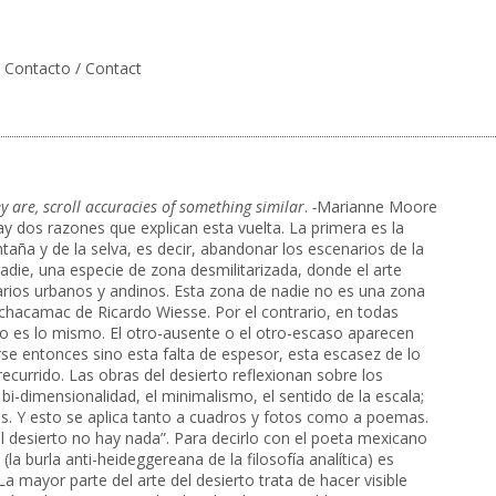
Contacto / Contact
y are, scroll accuracies of something similar
.
-
Marianne Moore
 Hay dos razones que explican esta vuelta. La primera es la
taña y de la selva, es decir, abandonar los escenarios de la
adie, una especie de zona desmilitarizada, donde el arte
arios urbanos y andinos. Esta zona de nadie no es una zona
achacamac de Ricardo Wiesse. Por el contrario, en todas
 no es lo mismo. El otro-ausente o el otro-escaso aparecen
rse entonces sino esta falta de espesor, esta escasez de lo
ecurrido. Las obras del desierto reflexionan sobre los
i-dimensionalidad, el minimalismo, el sentido de la escala;
vas. Y esto se aplica tanto a cuadros y fotos como a poemas.
l desierto no hay nada”. Para decirlo con el poeta mexicano
a burla anti-heideggereana de la filosofía analítica) es
a mayor parte del arte del desierto trata de hacer visible