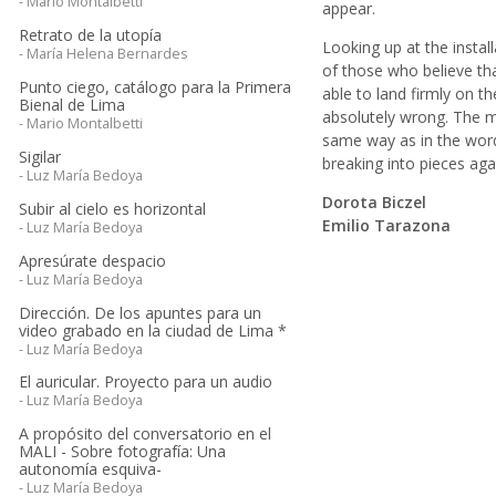
- Mario Montalbetti
appear.
Retrato de la utopía
Looking up at the instal
- María Helena Bernardes
of those who believe tha
Punto ciego, catálogo para la Primera
able to land firmly on th
Bienal de Lima
absolutely wrong. The ma
- Mario Montalbetti
same way as in the word
Sigilar
breaking into pieces ag
- Luz María Bedoya
Dorota Biczel
Subir al cielo es horizontal
Emilio Tarazona
- Luz María Bedoya
Apresúrate despacio
- Luz María Bedoya
Dirección. De los apuntes para un
video grabado en la ciudad de Lima *
- Luz María Bedoya
El auricular. Proyecto para un audio
- Luz María Bedoya
A propósito del conversatorio en el
MALI - Sobre fotografía: Una
autonomía esquiva-
- Luz María Bedoya