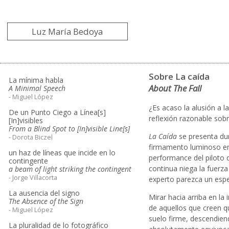
Luz María Bedoya
Sobre La caída
La mínima habla
About The Fall
A Minimal Speech
- Miguel López
¿Es acaso la alusión a l
De un Punto Ciego a Línea[s]
reflexión razonable sob
[In]visibles
From a Blind Spot to [In]visible Line[s]
La Caída
se presenta dur
- Dorota Biczel
firmamento luminoso en 
un haz de líneas que incide en lo
performance del piloto d
contingente
continua niega la fuerz
a beam of light striking the contingent
- Jorge Villacorta
experto parezca un espe
La ausencia del signo
Mirar hacia arriba en l
The Absence of the Sign
de aquellos que creen q
- Miguel López
suelo firme, descendien
La pluralidad de lo fotográfico