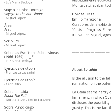
absolutamente equivocado
- Luz María Bedoya
Montalbetti, acaban to
Viaje a las Islas Hormiga
Voyage to the Ant Islands
Dorota Biczel
- Miguel López
Emilio Tarazona
Curadores de la exhibici
Área
Area
“Crisis in Progress. Entr
- Miguel López
ICPNA San Miguel, agos
Ser Muro
- Miguel López
——————————-
Sobre las Esculturas Subterráneas
(1966-1969) de JJE
- Luz María Bedoya
Ejercicios de utopía
About
La caída
- Francesca Lazzarini
Is the allusion to the fa
Ejercicios de utopía
rumination on the potent
- Carlo Altini
Sobre La caída
La Caída seems hardly ch
About The Fall
firmament, in which Quiñ
- Dorota Biczel / Emilio Tarazona
discloses the possibility
Sobre Punto ciego
gravity. This is the fac