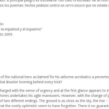
. El principal peligro es estrellarse –sin cielo ni estrellas- de la 
dos los poemas:
hechos pedazos contra un cerro oscuro que no estaba e
ón:
e la inquietud y el espasmo”
to 2009.
ll of the national hero acclaimed for his airborne acrobatics a perverted
ial disaster looming behind every trick?
arged with the sense of urgency and at the first glance appears to i
ones undertakes his agile maneuvers. However, with the change of per
 of two different endings. The ground is as close as the sky, the rise 
t that the overly optimistic seem to have forgotten. There is no guaran