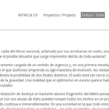
INTRO & CV
Proyectos / Projects
Textos / Texts
a caída del héroe nacional, aclamado por sus acrobacias en vuelo, una
re el posible desastre que surge imponente detrás de toda audacia?.
amente cargada de un sentido de urgencia y, en una primera mirada, p
el que Quiñones emprende su ágil maniobra de inversión. No obstante,
evela la posibilidad de dos finales distintos. El suelo está tan cerca 
a de la gravedad. Una realidad que el optimismo en exceso parece hab
culador.
a instalación de Bedoya un bastante alusivo fragmento del billete pe
ue con sus ansias de éxito pueden romper todos los techos en un pro
do continua e irreversiblemente. En una sociedad en la que todo está 