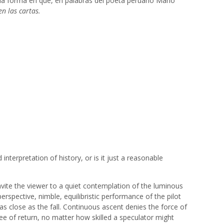
misma forma en que, en palabras del poeta peruano Mario
n las cartas.
 interpretation of history, or is it just a reasonable
nvite the viewer to a quiet contemplation of the luminous
spective, nimble, equilibristic performance of the pilot
– as close as the fall. Continuous ascent denies the force of
tee of return, no matter how skilled a speculator might